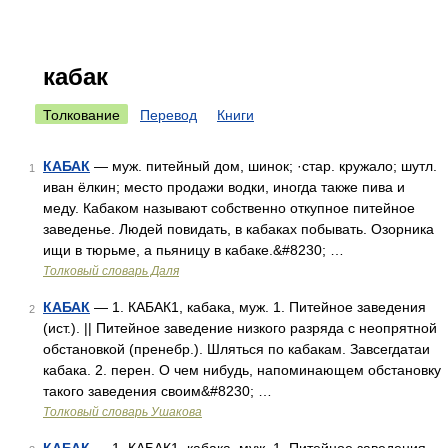
кабак
Толкование
Перевод
Книги
КАБАК
— муж. питейный дом, шинок; ·стар. кружало; шутл.
1
иван ёлкин; место продажи водки, иногда также пива и
меду. Кабаком называют собственно откупное питейное
заведенье. Людей повидать, в кабаках побывать. Озорника
ищи в тюрьме, а пьяницу в кабаке.&#8230; …
Толковый словарь Даля
КАБАК
— 1. КАБАК1, кабака, муж. 1. Питейное заведения
2
(ист.). || Питейное заведение низкого разряда с неопрятной
обстановкой (пренебр.). Шляться по кабакам. Завсегдатаи
кабака. 2. перен. О чем нибудь, напоминающем обстановку
такого заведения своим&#8230; …
Толковый словарь Ушакова