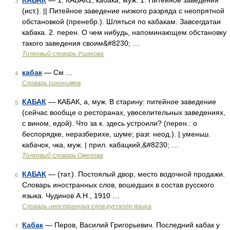
КАБАК
— 1. КАБАК1, кабака, муж. 1. Питейное заведения
3
(ист.). || Питейное заведение низкого разряда с неопрятной
обстановкой (пренебр.). Шляться по кабакам. Завсегдатаи
кабака. 2. перен. О чем нибудь, напоминающем обстановку
такого заведения своим&#8230; …
Толковый словарь Ушакова
кабак
— См …
4
Словарь синонимов
КАБАК
— КАБАК, а, муж. В старину: питейное заведение
5
(сейчас вообще о ресторанах, увеселительных заведениях,
с вином, едой). Что за к. здесь устроили? (перен.: о
беспорядке, неразберихе, шуме; разг. неод.). | уменьш.
кабачок, чка, муж. | прил. кабацкий,&#8230; …
Толковый словарь Ожегова
КАБАК
— (тат.). Постоялый двор, место водочной продажи.
6
Словарь иностранных слов, вошедших в состав русского
языка. Чудинов А.Н., 1910 …
Словарь иностранных слов русского языка
Кабак
— Перов, Василий Григорьевич. Последний кабак у
7