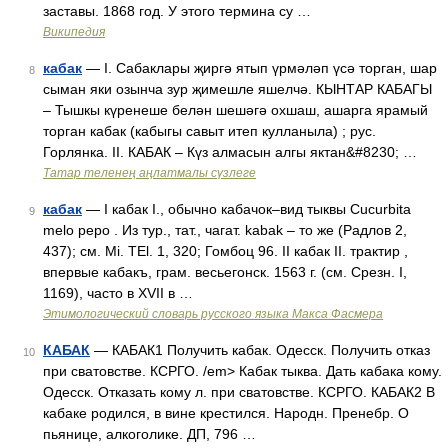
заставы. 1868 год. У этого термина су …
Википедия
кабак
— I. Сабаклары җиргә ятып үрмәләп үсә торган, шар
8
сыман яки озынча зур җимешле яшелчә. КЫНТАР КАБАГЫ
– Тышкы күренеше белән шешәгә охшаш, ашарга ярамый
торган кабак (кабыгы савыт итеп кулланыла) ; рус.
Горлянка. II. КАБАК – Күз алмасын алгы яктан&#8230; …
Татар теленең аңлатмалы сүзлеге
кабак
— I кабак I., обычно кабачок–вид тыквы Cucurbita
9
melo реро . Из тур., тат., чагат. kаbаk – то же (Радлов 2,
437); см. Мi. ТЕl. 1, 320; Гомбоц 96. II кабак II. трактир ,
впервые кабакъ, грам. весьегонск. 1563 г. (см. Срезн. I,
1169), часто в XVII в …
Этимологический словарь русского языка Макса Фасмера
КАБАК
— КАБАК1 Получить кабак. Одесск. Получить отказ
10
при сватовстве. КСРГО. /em> Кабак тыква. Дать кабака кому.
Одесск. Отказать кому л. при сватовстве. КСРГО. КАБАК2 В
кабаке родился, в вине крестился. Народн. Пренебр. О
пьянице, алкоголике. ДП, 796 …